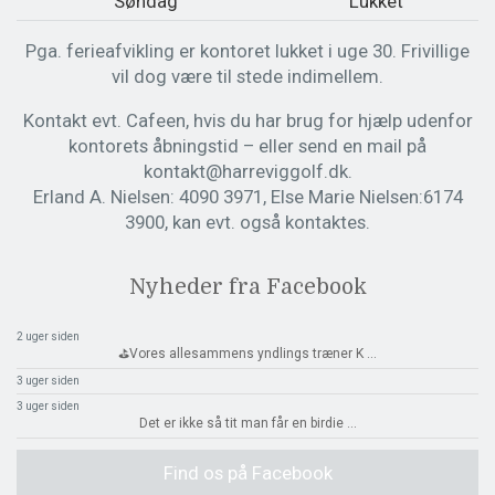
Søndag
Lukket
Pga. ferieafvikling er kontoret lukket i uge 30. Frivillige
vil dog være til stede indimellem.
Kontakt evt. Cafeen, hvis du har brug for hjælp udenfor
kontorets åbningstid – eller send en mail på
kontakt@harreviggolf.dk.
Erland A. Nielsen: 4090 3971, Else Marie Nielsen:6174
3900, kan evt. også kontaktes.
Nyheder fra Facebook
2 uger siden
⛳️Vores allesammens yndlings træner K
...
3 uger siden
3 uger siden
Det er ikke så tit man får en birdie
...
Find os på Facebook