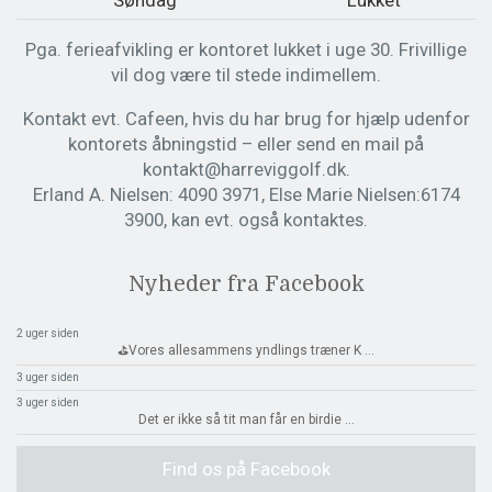
Pga. ferieafvikling er kontoret lukket i uge 30. Frivillige
vil dog være til stede indimellem.
Kontakt evt. Cafeen, hvis du har brug for hjælp udenfor
kontorets åbningstid – eller send en mail på
kontakt@harreviggolf.dk.
Erland A. Nielsen: 4090 3971, Else Marie Nielsen:6174
3900, kan evt. også kontaktes.
Nyheder fra Facebook
2 uger siden
⛳️Vores allesammens yndlings træner K
...
3 uger siden
3 uger siden
Det er ikke så tit man får en birdie
...
Find os på Facebook