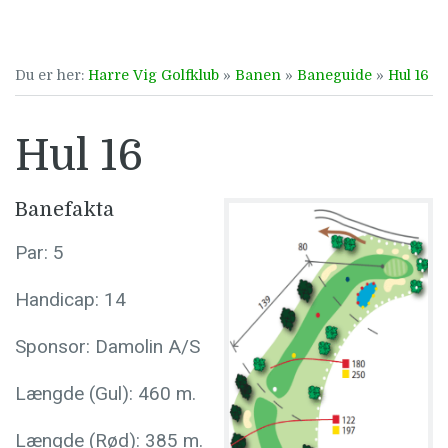
Du er her:
Harre Vig Golfklub
»
Banen
»
Baneguide
»
Hul 16
Hul 16
Banefakta
Par:
5
Handicap:
14
Sponsor:
Damolin A/S
Længde (Gul):
460 m.
Længde (Rød):
385 m.