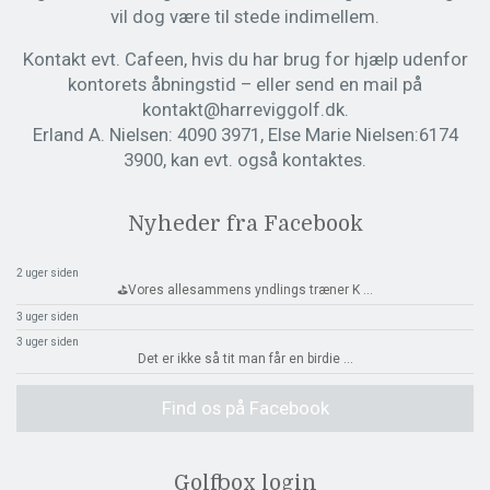
vil dog være til stede indimellem.
Kontakt evt. Cafeen, hvis du har brug for hjælp udenfor
kontorets åbningstid – eller send en mail på
kontakt@harreviggolf.dk.
Erland A. Nielsen: 4090 3971, Else Marie Nielsen:6174
3900, kan evt. også kontaktes.
Nyheder fra Facebook
2 uger siden
⛳️Vores allesammens yndlings træner K
...
3 uger siden
3 uger siden
Det er ikke så tit man får en birdie
...
Find os på Facebook
Golfbox login