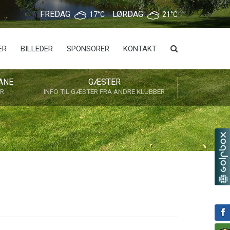
FREDAG
LØRDAG
17°C
21°C
ER
BILLEDER
SPONSORER
KONTAKT
ANE
GÆSTER
ER
INFO TIL GÆSTER FRA ANDRE KLUBBER