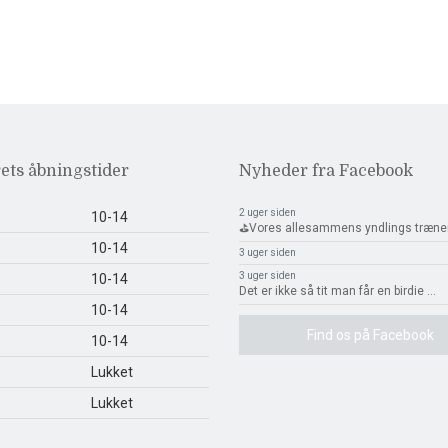
ets åbningstider
Nyheder fra Facebook
2 uger siden
10-14
⛳️Vores allesammens yndlings træne
10-14
3 uger siden
3 uger siden
10-14
Det er ikke så tit man får en birdie
...
10-14
Find os på Facebook
10-14
Lukket
Lukket