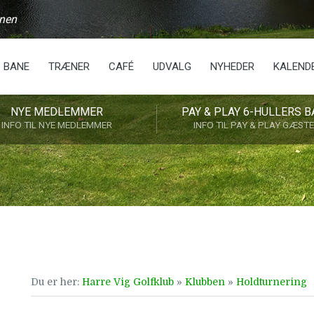
anen
BANE
TRÆNER
CAFÉ
UDVALG
NYHEDER
KALEND
NYE MEDLEMMER
PAY & PLAY 6-HULLERS B
INFO TIL NYE MEDLEMMER
INFO TIL PAY & PLAY GÆST
Du er her:
Harre Vig Golfklub
»
Klubben
»
Holdturnering