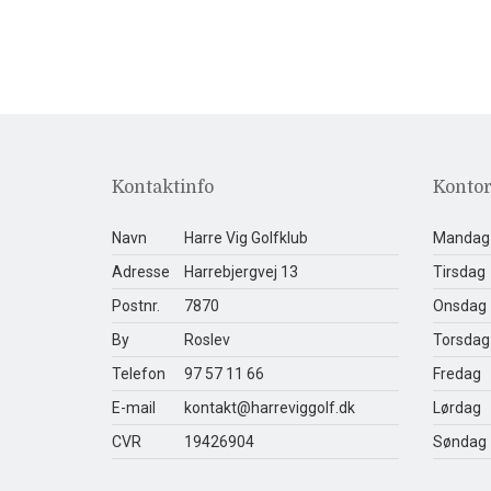
Kontaktinfo
Kontor
Navn
Harre Vig Golfklub
Mandag
Adresse
Harrebjergvej 13
Tirsdag
Postnr.
7870
Onsdag
By
Roslev
Torsdag
Telefon
97 57 11 66
Fredag
E-mail
kontakt@harreviggolf.dk
Lørdag
CVR
19426904
Søndag