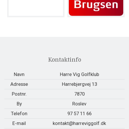
Kontaktinfo
Navn
Harre Vig Golfklub
Adresse
Harrebjergvej 13
Postnr.
7870
By
Roslev
Telefon
97 57 11 66
E-mail
kontakt@harreviggolf.dk