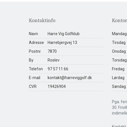
Kontaktinfo
Kontor
Navn
Harre Vig Golfklub
Mandag
Adresse
Harrebjergvej 13
Tirsdag
Postnr.
7870
Onsdag
By
Roslev
Torsdag
Telefon
97 57 11 66
Fredag
E-mail
kontakt@harreviggolf.dk
Lørdag
CVR
19426904
Søndag
Pga. feri
30. Frivi
indimell
Kontakt 