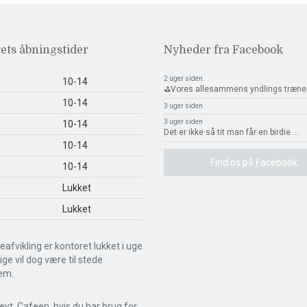
ets åbningstider
Nyheder fra Facebook
2 uger siden
10-14
⛳️Vores allesammens yndlings træne
10-14
3 uger siden
3 uger siden
10-14
Det er ikke så tit man får en birdie
...
10-14
Find os på Facebook
10-14
Lukket
Lukket
eafvikling er kontoret lukket i uge
llige vil dog være til stede
em.
evt. Cafeen, hvis du har brug for