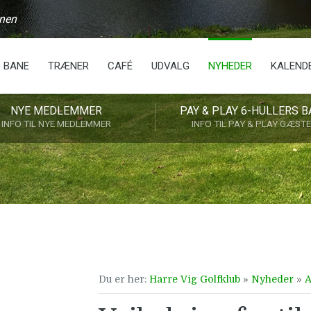
anen
BANE
TRÆNER
CAFÉ
UDVALG
NYHEDER
KALEND
NYE MEDLEMMER
PAY & PLAY 6-HULLERS B
INFO TIL NYE MEDLEMMER
INFO TIL PAY & PLAY GÆST
Du er her:
Harre Vig Golfklub
»
Nyheder
»
A