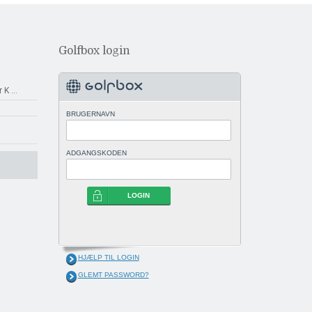
Golfbox login
r K
...
BRUGERNAVN
ADGANGSKODEN
LOGIN
HJÆLP TIL LOGIN
GLEMT PASSWORD?