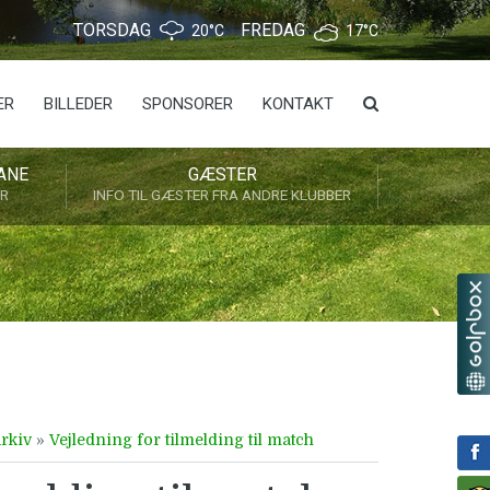
TORSDAG
FREDAG
20°C
17°C
ER
BILLEDER
SPONSORER
KONTAKT
ANE
GÆSTER
ER
INFO TIL GÆSTER FRA ANDRE KLUBBER
rkiv
»
Vejledning for tilmelding til match