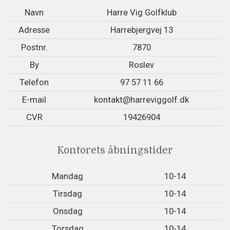
Navn
Harre Vig Golfklub
Adresse
Harrebjergvej 13
Postnr.
7870
By
Roslev
Telefon
97 57 11 66
E-mail
kontakt@harreviggolf.dk
CVR
19426904
Kontorets åbningstider
Mandag
10-14
Tirsdag
10-14
Onsdag
10-14
Torsdag
10-14