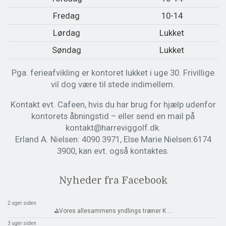
Fredag
10-14
Lørdag
Lukket
Søndag
Lukket
Pga. ferieafvikling er kontoret lukket i uge 30. Frivillige
vil dog være til stede indimellem.
Kontakt evt. Cafeen, hvis du har brug for hjælp udenfor
kontorets åbningstid – eller send en mail på
kontakt@harreviggolf.dk.
Erland A. Nielsen: 4090 3971, Else Marie Nielsen:6174
3900, kan evt. også kontaktes.
Nyheder fra Facebook
2 uger siden
⛳️Vores allesammens yndlings træner K
...
3 uger siden