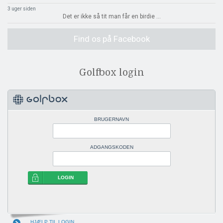
3 uger siden
Det er ikke så tit man får en birdie
...
Find os på Facebook
Golfbox login
BRUGERNAVN
ADGANGSKODEN
LOGIN
HJÆLP TIL LOGIN