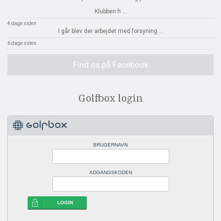
Klubben h
...
4 dage siden
I går blev der arbejdet med forsyning
...
6 dage siden
Find os på Facebook
Golfbox login
BRUGERNAVN
ADGANGSKODEN
LOGIN