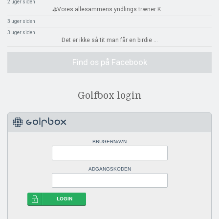
2 uger siden
⛳️Vores allesammens yndlings træner K
...
3 uger siden
3 uger siden
Det er ikke så tit man får en birdie
...
Find os på Facebook
Golfbox login
BRUGERNAVN
ADGANGSKODEN
LOGIN