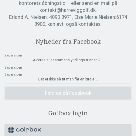
kontorets åbningstid – eller send en mail på
kontakt@harreviggolf.dk.
Erland A. Nielsen: 4090 3971, Else Marie Nielsen:6174
3900, kan evt. også kontaktes.
Nyheder fra Facebook
2 uger siden
⛳️Vores allesammens yndlings træner K
...
3 uger siden
3 uger siden
Det er ikke så tit man får en birdie
...
Find os på Facebook
Golfbox login