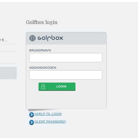
Golfbox login
r K
...
BRUGERNAVN
ADGANGSKODEN
LOGIN
HJÆLP TIL LOGIN
GLEMT PASSWORD?