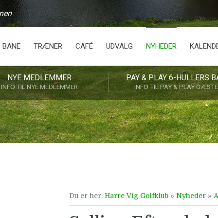
anen
BANE
TRÆNER
CAFÉ
UDVALG
NYHEDER
KALEND
NYE MEDLEMMER
PAY & PLAY 6-HULLERS B
INFO TIL NYE MEDLEMMER
INFO TIL PAY & PLAY GÆST
Du er her:
Harre Vig Golfklub
»
Nyheder
»
A