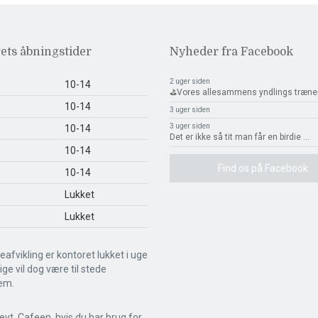
ets åbningstider
Nyheder fra Facebook
2 uger siden
10-14
⛳️Vores allesammens yndlings træne
10-14
3 uger siden
3 uger siden
10-14
Det er ikke så tit man får en birdie
...
10-14
Find os på Facebook
10-14
Lukket
Lukket
eafvikling er kontoret lukket i uge
llige vil dog være til stede
em.
evt. Cafeen, hvis du har brug for