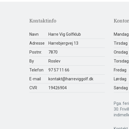
Kontaktinfo
Kontor
Navn
Harre Vig Golfklub
Mandag
Adresse
Harrebjergvej 13
Tirsdag
Postnr.
7870
Onsdag
By
Roslev
Torsdag
Telefon
97 57 11 66
Fredag
E-mail
kontakt@harreviggolf.dk
Lørdag
CVR
19426904
Søndag
Pga. feri
30. Frivi
indimell
Kontakt 