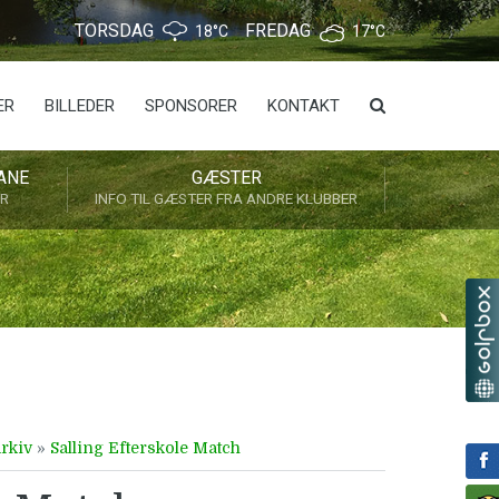
TORSDAG
FREDAG
18°C
17°C
ER
BILLEDER
SPONSORER
KONTAKT
ANE
GÆSTER
ER
INFO TIL GÆSTER FRA ANDRE KLUBBER
rkiv
»
Salling Efterskole Match