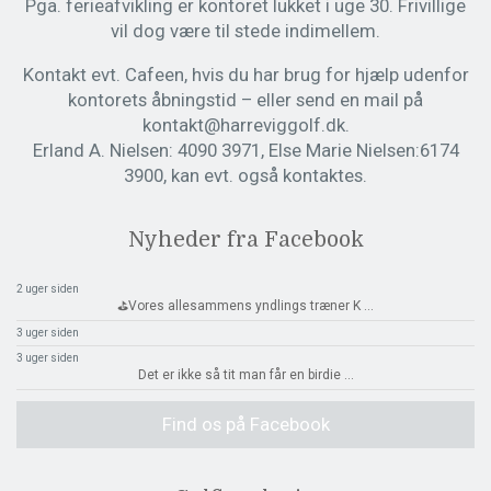
Pga. ferieafvikling er kontoret lukket i uge 30. Frivillige
vil dog være til stede indimellem.
Kontakt evt. Cafeen, hvis du har brug for hjælp udenfor
kontorets åbningstid – eller send en mail på
kontakt@harreviggolf.dk.
Erland A. Nielsen: 4090 3971, Else Marie Nielsen:6174
3900, kan evt. også kontaktes.
Nyheder fra Facebook
2 uger siden
⛳️Vores allesammens yndlings træner K
...
3 uger siden
3 uger siden
Det er ikke så tit man får en birdie
...
Find os på Facebook