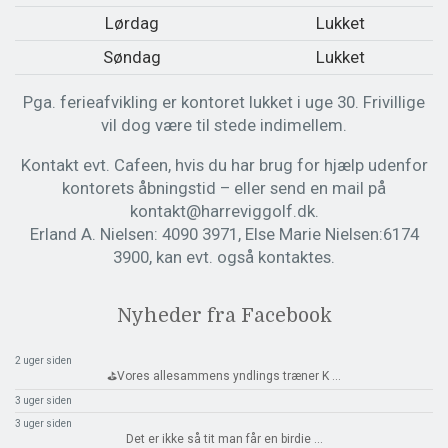
Lørdag
Lukket
Søndag
Lukket
Pga. ferieafvikling er kontoret lukket i uge 30. Frivillige
vil dog være til stede indimellem.
Kontakt evt. Cafeen, hvis du har brug for hjælp udenfor
kontorets åbningstid – eller send en mail på
kontakt@harreviggolf.dk.
Erland A. Nielsen: 4090 3971, Else Marie Nielsen:6174
3900, kan evt. også kontaktes.
Nyheder fra Facebook
2 uger siden
⛳️Vores allesammens yndlings træner K
...
3 uger siden
3 uger siden
Det er ikke så tit man får en birdie
...