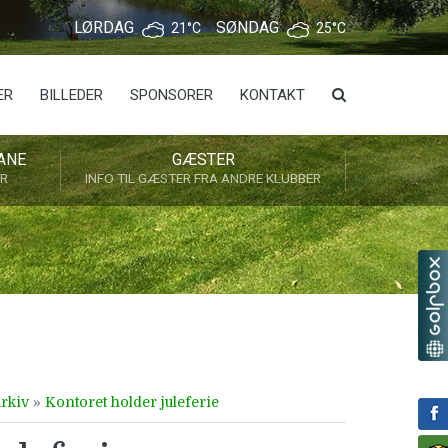
LØRDAG
SØNDAG
21°C
25°C
ER
BILLEDER
SPONSORER
KONTAKT
ANE
GÆSTER
ER
INFO TIL GÆSTER FRA ANDRE KLUBBER
rkiv
»
Kontoret holder juleferie