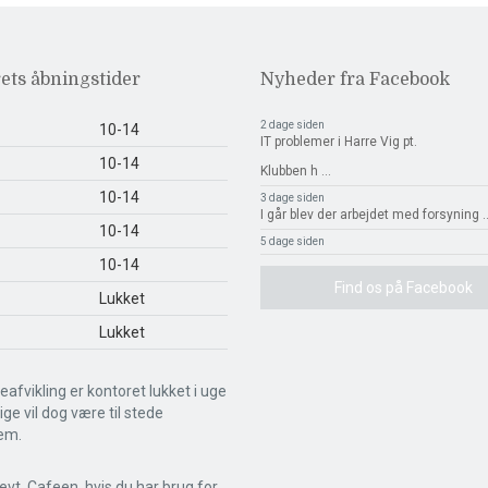
ets åbningstider
Nyheder fra Facebook
2 dage siden
10-14
IT problemer i Harre Vig pt.
10-14
Klubben h
...
10-14
3 dage siden
I går blev der arbejdet med forsyning
.
10-14
5 dage siden
10-14
Find os på Facebook
Lukket
Lukket
eafvikling er kontoret lukket i uge
llige vil dog være til stede
em.
evt. Cafeen, hvis du har brug for