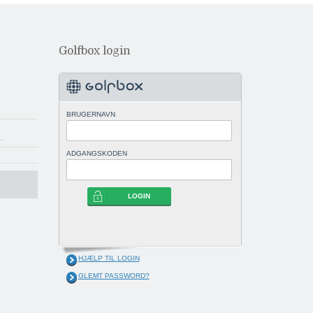
Golfbox login
BRUGERNAVN
..
ADGANGSKODEN
LOGIN
HJÆLP TIL LOGIN
GLEMT PASSWORD?