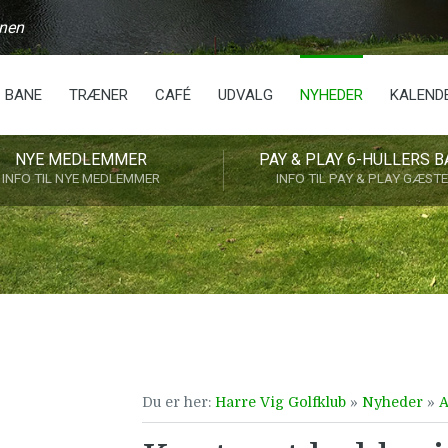
anen
BANE
TRÆNER
CAFÉ
UDVALG
NYHEDER
KALEND
NYE MEDLEMMER
PAY & PLAY 6-HULLERS B
INFO TIL NYE MEDLEMMER
INFO TIL PAY & PLAY GÆST
Du er her:
Harre Vig Golfklub
»
Nyheder
»
A