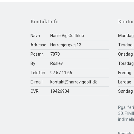
Kontaktinfo
Kontor
Navn
Harre Vig Golfklub
Mandag
Adresse
Harrebjergvej 13
Tirsdag
Postnr.
7870
Onsdag
By
Roslev
Torsdag
Telefon
97 57 11 66
Fredag
E-mail
kontakt@harreviggolf.dk
Lørdag
CVR
19426904
Søndag
Pga. feri
30. Frivi
indimell
Kontakt 