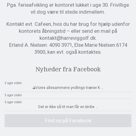
Pga. ferieafvikling er kontoret lukket i uge 30. Frivillige
vil dog være til stede indimellem.
Kontakt evt. Cafeen, hvis du har brug for hjælp udenfor
kontorets åbningstid – eller send en mail på
kontakt@harreviggolf.dk.
Erland A. Nielsen: 4090 3971, Else Marie Nielsen:6174
3900, kan evt. også kontaktes.
Nyheder fra Facebook
2 uger siden
⛳️Vores allesammens yndlings træner K
...
3 uger siden
3 uger siden
Det er ikke så tit man får en birdie
...
Find os på Facebook