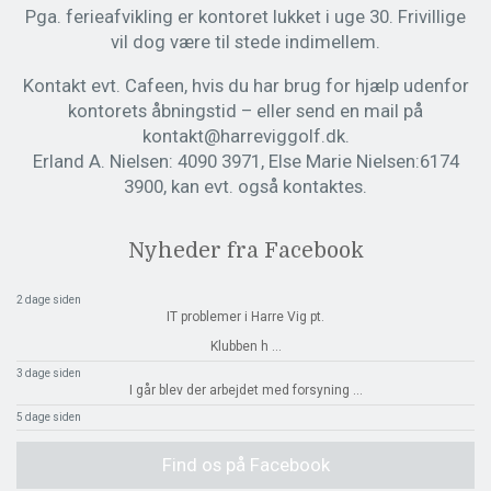
Pga. ferieafvikling er kontoret lukket i uge 30. Frivillige
vil dog være til stede indimellem.
Kontakt evt. Cafeen, hvis du har brug for hjælp udenfor
kontorets åbningstid – eller send en mail på
kontakt@harreviggolf.dk.
Erland A. Nielsen: 4090 3971, Else Marie Nielsen:6174
3900, kan evt. også kontaktes.
Nyheder fra Facebook
2 dage siden
IT problemer i Harre Vig pt.
Klubben h
...
3 dage siden
I går blev der arbejdet med forsyning
...
5 dage siden
Find os på Facebook