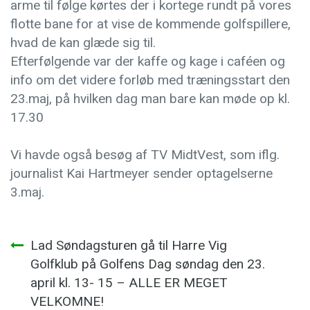
arme til følge kørtes der i kortege rundt på vores
flotte bane for at vise de kommende golfspillere,
hvad de kan glæde sig til.
Efterfølgende var der kaffe og kage i caféen og
info om det videre forløb med træningsstart den
23.maj, på hvilken dag man bare kan møde op kl.
17.30
Vi havde også besøg af TV MidtVest, som iflg.
journalist Kai Hartmeyer sender optagelserne
3.maj.
Indlægsnavigation
Lad Søndagsturen gå til Harre Vig
Golfklub på Golfens Dag søndag den 23.
april kl. 13- 15 – ALLE ER MEGET
VELKOMNE!