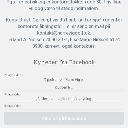
Pga. ferieafvikling er kontoret lukket i uge 30. Frivillige
vil dog være til stede indimellem.
Kontakt evt. Cafeen, hvis du har brug for hjælp udenfor
kontorets åbningstid – eller send en mail på
kontakt@harreviggolf.dk.
Erland A. Nielsen: 4090 3971, Else Marie Nielsen:6174
3900, kan evt. også kontaktes.
Nyheder fra Facebook
2 dage siden
IT problemer i Harre Vig pt.
Klubben h
...
3 dage siden
I går blev der arbejdet med forsyning
...
5 dage siden
Find os på Facebook