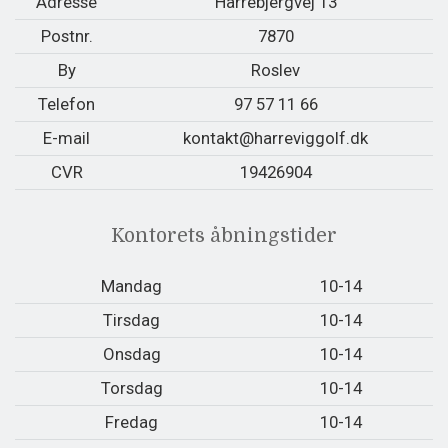
Adresse
Harrebjergvej 13
Postnr.
7870
By
Roslev
Telefon
97 57 11 66
E-mail
kontakt@harreviggolf.dk
CVR
19426904
Kontorets åbningstider
Mandag
10-14
Tirsdag
10-14
Onsdag
10-14
Torsdag
10-14
Fredag
10-14