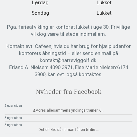
Lørdag
Lukket
Søndag
Lukket
Pga. ferieafvikling er kontoret lukket i uge 30. Frivillige
vil dog være til stede indimellem.
Kontakt evt. Cafeen, hvis du har brug for hjælp udenfor
kontorets åbningstid – eller send en mail på
kontakt@harreviggolf.dk.
Erland A. Nielsen: 4090 3971, Else Marie Nielsen:6174
3900, kan evt. også kontaktes.
Nyheder fra Facebook
2 uger siden
⛳️Vores allesammens yndlings træner K
...
3 uger siden
3 uger siden
Det er ikke så tit man får en birdie
...