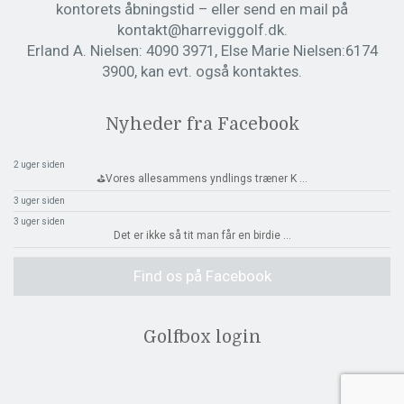
kontorets åbningstid – eller send en mail på
kontakt@harreviggolf.dk.
Erland A. Nielsen: 4090 3971, Else Marie Nielsen:6174
3900, kan evt. også kontaktes.
Nyheder fra Facebook
2 uger siden
⛳️Vores allesammens yndlings træner K
...
3 uger siden
3 uger siden
Det er ikke så tit man får en birdie
...
Find os på Facebook
Golfbox login