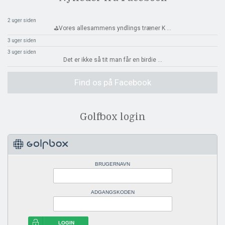
2 uger siden
⛳️Vores allesammens yndlings træner K
...
3 uger siden
3 uger siden
Det er ikke så tit man får en birdie
...
Find os på Facebook
Golfbox login
BRUGERNAVN
ADGANGSKODEN
LOGIN