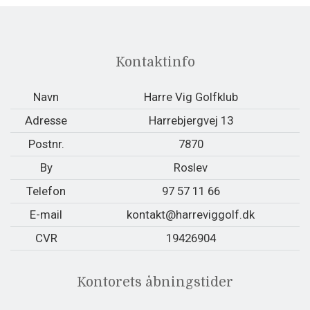
Kontaktinfo
Navn
Harre Vig Golfklub
Adresse
Harrebjergvej 13
Postnr.
7870
By
Roslev
Telefon
97 57 11 66
E-mail
kontakt@harreviggolf.dk
CVR
19426904
Kontorets åbningstider