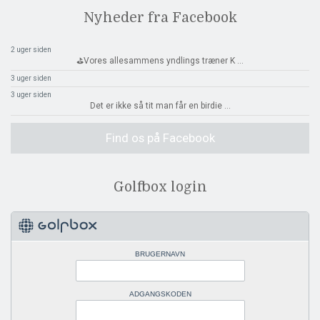
Nyheder fra Facebook
2 uger siden
⛳️Vores allesammens yndlings træner K
...
3 uger siden
3 uger siden
Det er ikke så tit man får en birdie
...
Find os på Facebook
Golfbox login
BRUGERNAVN
ADGANGSKODEN