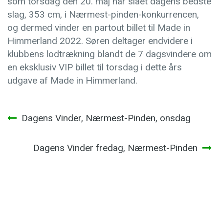
som torsdag den 20. maj har slået dagens bedste
slag, 353 cm, i Nærmest-pinden-konkurrencen,
og dermed vinder en partout billet til Made in
Himmerland 2022. Søren deltager endvidere i
klubbens lodtrækning blandt de 7 dagsvindere om
en eksklusiv VIP billet til torsdag i dette års
udgave af Made in Himmerland.
Indlægsnavigation
Dagens Vinder, Nærmest-Pinden, onsdag
Dagens Vinder fredag, Nærmest-Pinden