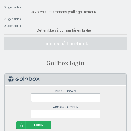
2 uger siden
⛳️Vores allesammens yndlings træner K
...
3 uger siden
3 uger siden
Det er ikke så tit man får en birdie
...
Find os på Facebook
Golfbox login
BRUGERNAVN
ADGANGSKODEN
LOGIN