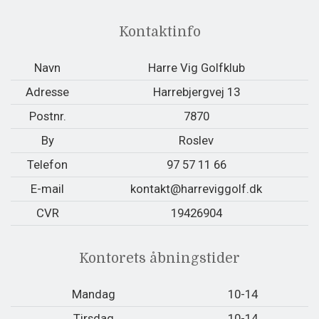
Kontaktinfo
Navn
Harre Vig Golfklub
Adresse
Harrebjergvej 13
Postnr.
7870
By
Roslev
Telefon
97 57 11 66
E-mail
kontakt@harreviggolf.dk
CVR
19426904
Kontorets åbningstider
Mandag
10-14
Tirsdag
10-14