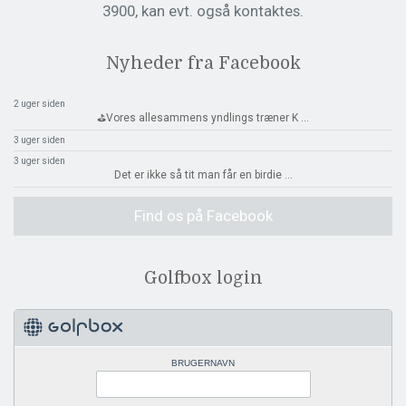
3900, kan evt. også kontaktes.
Nyheder fra Facebook
2 uger siden
⛳️Vores allesammens yndlings træner K
...
3 uger siden
3 uger siden
Det er ikke så tit man får en birdie
...
Find os på Facebook
Golfbox login
BRUGERNAVN