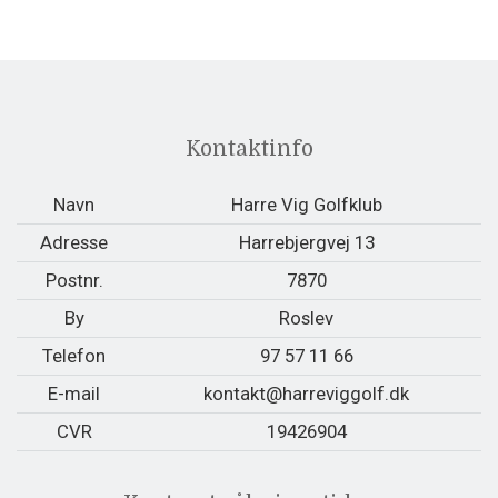
Kontaktinfo
Navn
Harre Vig Golfklub
Adresse
Harrebjergvej 13
Postnr.
7870
By
Roslev
Telefon
97 57 11 66
E-mail
kontakt@harreviggolf.dk
CVR
19426904