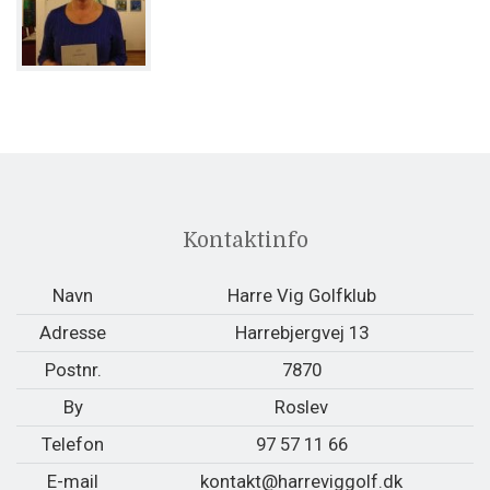
Kontaktinfo
Navn
Harre Vig Golfklub
Adresse
Harrebjergvej 13
Postnr.
7870
By
Roslev
Telefon
97 57 11 66
E-mail
kontakt@harreviggolf.dk