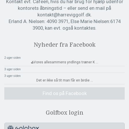
Kontakt evt. Cafeen, hvis du har brug for hjælp udenfor
kontorets åbningstid – eller send en mail på
kontakt@harreviggolf.dk.
Erland A. Nielsen: 4090 3971, Else Marie Nielsen:6174
3900, kan evt. også kontaktes.
Nyheder fra Facebook
2 uger siden
⛳️Vores allesammens yndlings træner K
...
3 uger siden
3 uger siden
Det er ikke så tit man får en birdie
...
Find os på Facebook
Golfbox login