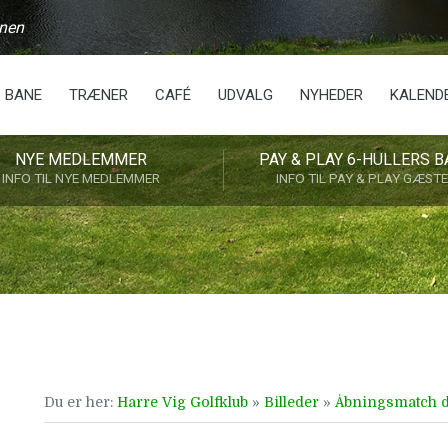
anen
BANE
TRÆNER
CAFÉ
UDVALG
NYHEDER
KALEND
NYE MEDLEMMER
PAY & PLAY 6-HULLERS B
INFO TIL NYE MEDLEMMER
INFO TIL PAY & PLAY GÆST
Du er her:
Harre Vig Golfklub
»
Billeder
»
Åbningsmatch de