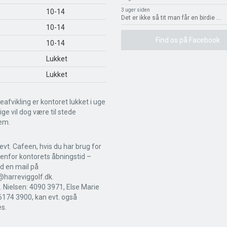
3 uger siden
10-14
Det er ikke så tit man får en birdie
...
10-14
Find os på Facebook
10-14
Lukket
Lukket
eafvikling er kontoret lukket i uge
llige vil dog være til stede
em.
evt. Cafeen, hvis du har brug for
enfor kontorets åbningstid –
nd en mail på
harreviggolf.dk.
. Nielsen: 4090 3971, Else Marie
6174 3900, kan evt. også
s.