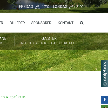
FREDAG
LØRDAG
17°C
21°C
ER
BILLEDER
SPONSORER
KONTAKT
ANE
GÆSTER
ER
INFO TIL GÆSTER FRA ANDRE KLUBBER
n 6. april 2014