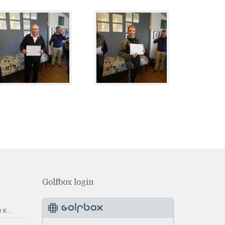
Golfbox login
r K
...