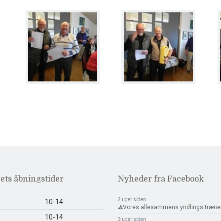
ets åbningstider
Nyheder fra Facebook
2 uger siden
10-14
⛳️Vores allesammens yndlings træne
10-14
3 uger siden