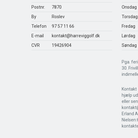
Postnr.
7870
Onsdag
By
Roslev
Torsdag
Telefon
97 57 11 66
Fredag
E-mail
kontakt@harreviggolf.dk
Lørdag
CVR
19426904
Søndag
Pga. feri
30. Frivi
indimell
Kontakt 
hjælp ud
eller se
kontakt@
Erland A
Nielsen:
kontakte