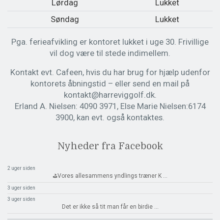
Lørdag
Lukket
Søndag
Lukket
Pga. ferieafvikling er kontoret lukket i uge 30. Frivillige
vil dog være til stede indimellem.
Kontakt evt. Cafeen, hvis du har brug for hjælp udenfor
kontorets åbningstid – eller send en mail på
kontakt@harreviggolf.dk.
Erland A. Nielsen: 4090 3971, Else Marie Nielsen:6174
3900, kan evt. også kontaktes.
Nyheder fra Facebook
2 uger siden
⛳️Vores allesammens yndlings træner K
...
3 uger siden
3 uger siden
Det er ikke så tit man får en birdie
...