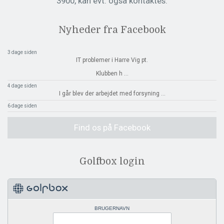
3900, kan evt. også kontaktes.
Nyheder fra Facebook
3 dage siden
IT problemer i Harre Vig pt.
Klubben h
...
4 dage siden
I går blev der arbejdet med forsyning
...
6 dage siden
Find os på Facebook
Golfbox login
BRUGERNAVN