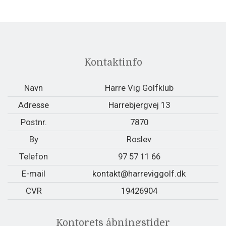
Kontaktinfo
Navn
Harre Vig Golfklub
Adresse
Harrebjergvej 13
Postnr.
7870
By
Roslev
Telefon
97 57 11 66
E-mail
kontakt@harreviggolf.dk
CVR
19426904
Kontorets åbningstider