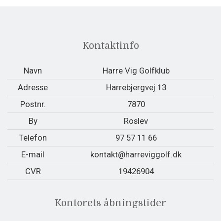
Kontaktinfo
Navn
Harre Vig Golfklub
Adresse
Harrebjergvej 13
Postnr.
7870
By
Roslev
Telefon
97 57 11 66
E-mail
kontakt@harreviggolf.dk
CVR
19426904
Kontorets åbningstider