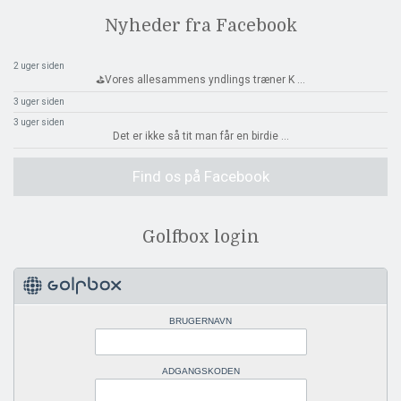
Nyheder fra Facebook
2 uger siden
⛳️Vores allesammens yndlings træner K
...
3 uger siden
3 uger siden
Det er ikke så tit man får en birdie
...
Find os på Facebook
Golfbox login
BRUGERNAVN
ADGANGSKODEN