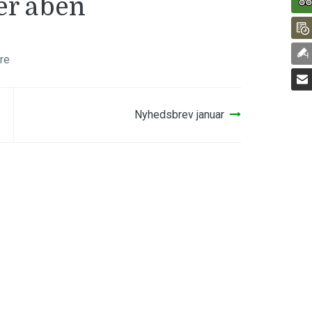
er åben
re
Nyhedsbrev januar