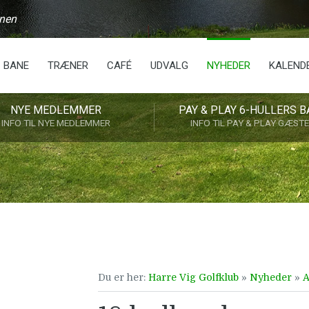
anen
BANE
TRÆNER
CAFÉ
UDVALG
NYHEDER
KALEND
NYE MEDLEMMER
PAY & PLAY 6-HULLERS B
INFO TIL NYE MEDLEMMER
INFO TIL PAY & PLAY GÆST
Du er her:
Harre Vig Golfklub
»
Nyheder
»
A