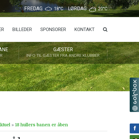
FREDAG
LØRDAG
18°C
20°C
ER
BILLEDER
SPONSORER
KONTAKT
ANE
GÆSTER
ER
INFO TIL GÆSTER FRA ANDRE KLUBBER
ktuel
»
18 hullers banen er åben