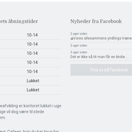
ets åbningstider
Nyheder fra Facebook
2 uger siden
10-14
⛳️Vores allesammens yndlings træne
10-14
3 uger siden
3 uger siden
10-14
Det er ikke så tit man får en birdie
...
10-14
Find os på Facebook
10-14
Lukket
Lukket
eafvikling er kontoret lukket i uge
llige vil dog være til stede
em.
evt. Cafeen, hvis du har brug for