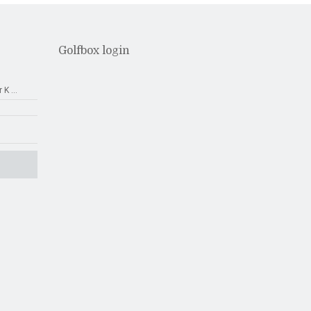
Golfbox login
r K
...