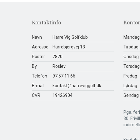
Kontaktinfo
Kontor
Navn
Harre Vig Golfklub
Mandag
Adresse
Harrebjergvej 13
Tirsdag
Postnr.
7870
Onsdag
By
Roslev
Torsdag
Telefon
97 57 11 66
Fredag
E-mail
kontakt@harreviggolf.dk
Lørdag
CVR
19426904
Søndag
Pga. feri
30. Frivi
indimell
Kontakt 